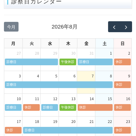
診察日カレンダー
今月
2026年8月
月
火
水
木
金
土
日
27
28
29
30
31
1
2
診療日
午後休診
診療日
休診
3
4
5
6
7
8
9
診療日
休診
10
11
12
13
14
15
16
診療日
休診
診療日
午後休診
休診
休診
17
18
19
20
21
22
23
休診
診療日
休診