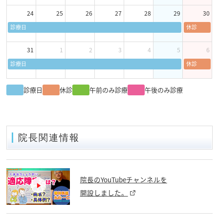
24
25
26
27
28
29
30
診療日
休診
31
1
2
3
4
5
6
診療日
休診
診療日
休診
午前のみ診療
午後のみ診療
院長関連情報
院長のYouTubeチャンネルを
開設しました。